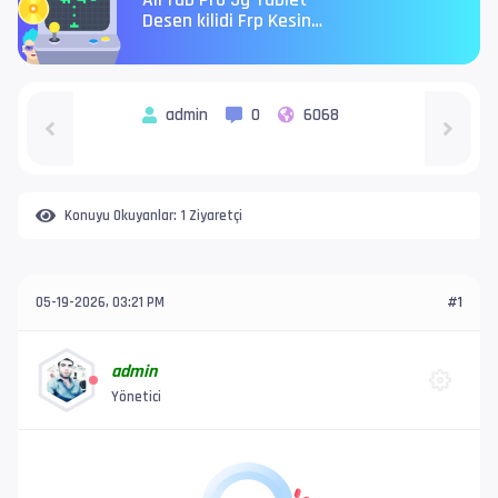
AirTab Pro 5g Tablet
Desen kilidi Frp Kesin
çözüm
admin
0
6068
Konuyu Okuyanlar:
1 Ziyaretçi
05-19-2026, 03:21 PM
#1
admin
Yönetici