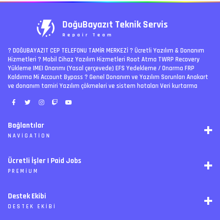
DoğuBayazıt Teknik Servis
Repair Team
? DOĞUBAYAZIT CEP TELEFONU TAMİR MERKEZİ ?️ Ücretli Yazılım & Donanım
Hizmetleri ? Mobil Cihaz Yazılım Hizmetleri Root Atma TWRP Recovery
Yükleme IMEI Onarımı (Yasal çerçevede) EFS Yedekleme / Onarma FRP
Kaldırma Mi Account Bypass ? Genel Donanım ve Yazılım Sorunları Anakart
ve donanım tamiri Yazılım çökmeleri ve sistem hataları Veri kurtarma
Bağlantılar
NAVIGATION
RSS
Ücretli İşler | Paid Jobs
Arşiv
PREMIUM
Ajanda
İletişim
İstek
Destek Ekibi
Forum Yönetimi
Paketler
Forumları Okundu Kabul Et
DESTEK EKIBI
Özel tema