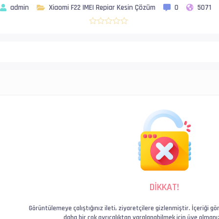
admin
Xiaomi F22 IMEI Repiar Kesin Çözüm
0
5071
DİKKAT!
Görüntülemeye çalıştığınız ileti, ziyaretçilere gizlenmiştir. İçeriği
daha bir çok ayrıcalıktan yaralanabilmek için üye olman