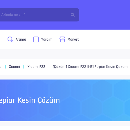
i
Arama
Yardım
Market
e
Xiaomi
Xiaomi F22
[Çözüm] Xiaomi F22 IMEI Repiar Kesin Çözüm
Repiar Kesin Çözüm