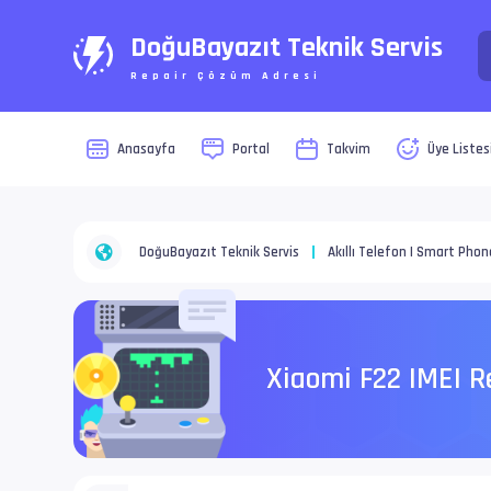
DoğuBayazıt Teknik Servis
Repair Çözüm Adresi
Anasayfa
Portal
Takvim
Üye Listes
DoğuBayazıt Teknik Servis
Akıllı Telefon | Smart Phon
Xiaomi F22 IMEI 