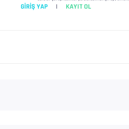
GİRİŞ YAP
|
KAYIT OL