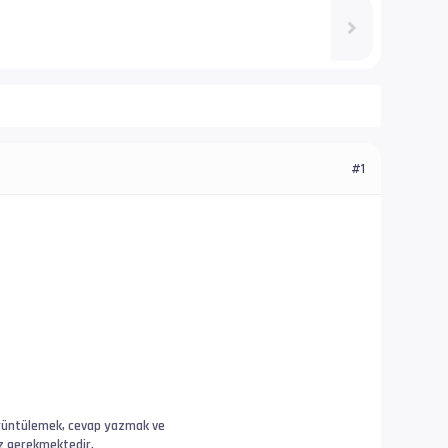
#1
 görüntülemek, cevap yazmak ve
ız gerekmektedir.