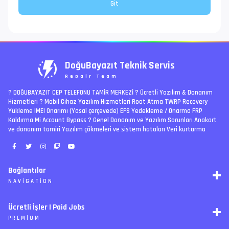
DoğuBayazıt Teknik Servis
Repair Team
? DOĞUBAYAZIT CEP TELEFONU TAMİR MERKEZİ ?️ Ücretli Yazılım & Donanım
Hizmetleri ? Mobil Cihaz Yazılım Hizmetleri Root Atma TWRP Recovery
Yükleme IMEI Onarımı (Yasal çerçevede) EFS Yedekleme / Onarma FRP
Kaldırma Mi Account Bypass ? Genel Donanım ve Yazılım Sorunları Anakart
ve donanım tamiri Yazılım çökmeleri ve sistem hataları Veri kurtarma
Bağlantılar
NAVIGATION
RSS
Ücretli İşler | Paid Jobs
Arşiv
PREMIUM
Ajanda