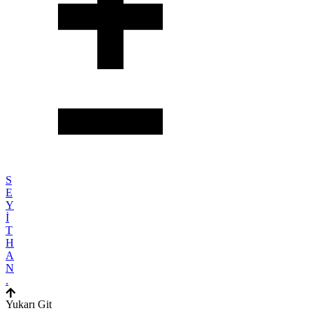
S
E
Y
İ
T
H
A
N
.
Yukarı Git