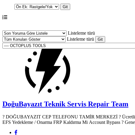
Listeleme türü
Listeleme türü
DoğuBayazıt Teknik Servis
Repair Team
? DOĞUBAYAZIT CEP TELEFONU TAMİR MERKEZİ ?️ Ücretli Yazılım & Donanım Hizmetleri ? Mobil Cihaz Yazılım Hizmetleri Root Atma TWRP Recovery Yükleme IMEI Onarımı (Yasal çerçevede)