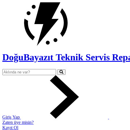
DoğuBayazıt Teknik Servis
Rep
Giriş Yap
Zaten üye misin?
Kayıt Ol