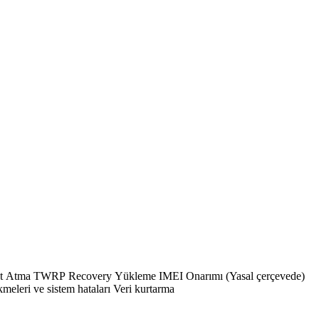
EFS Yedekleme / Onarma FRP Kaldırma Mi Account Bypass ? Genel Donanım ve Yazılım Sorunları Anakart ve donanım tamiri Yazılım çökmeleri ve sistem hataları Veri kurtarma