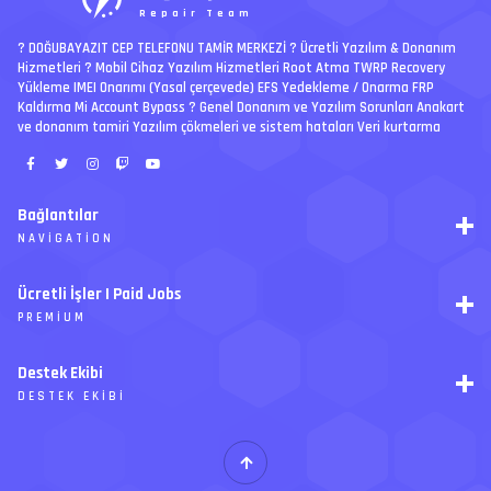
Repair Team
? DOĞUBAYAZIT CEP TELEFONU TAMİR MERKEZİ ?️ Ücretli Yazılım & Donanım
Hizmetleri ? Mobil Cihaz Yazılım Hizmetleri Root Atma TWRP Recovery
Yükleme IMEI Onarımı (Yasal çerçevede) EFS Yedekleme / Onarma FRP
Kaldırma Mi Account Bypass ? Genel Donanım ve Yazılım Sorunları Anakart
ve donanım tamiri Yazılım çökmeleri ve sistem hataları Veri kurtarma
Bağlantılar
NAVIGATION
RSS
Ücretli İşler | Paid Jobs
Arşiv
PREMIUM
Ajanda
İletişim
İstek
Destek Ekibi
Forum Yönetimi
Paketler
Forumları Okundu Kabul Et
DESTEK EKIBI
Özel tema
Premium üyelikler
S
E
Y
Ücretli İşler