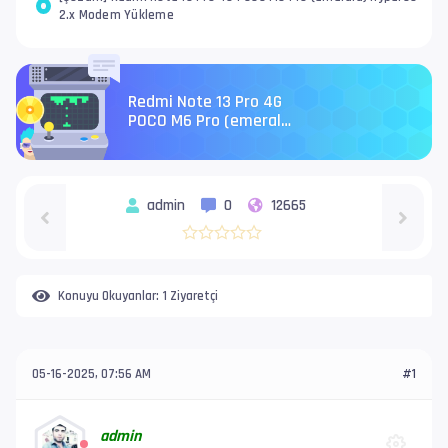
2.x Modem Yükleme
Redmi Note 13 Pro 4G
POCO M6 Pro (emerald)
HyperOS 2.x Modem
Yükleme
admin
0
12665
Konuyu Okuyanlar:
1 Ziyaretçi
05-16-2025, 07:56 AM
#1
admin