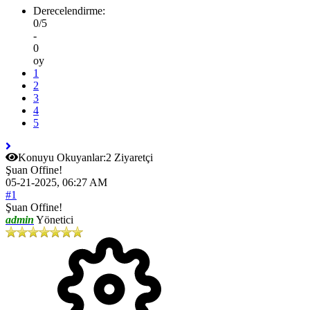
Derecelendirme:
0/5
-
0
oy
1
2
3
4
5
Konuyu Okuyanlar:
2 Ziyaretçi
Şuan Offine!
05-21-2025, 06:27 AM
#1
Şuan Offine!
admin
Yönetici