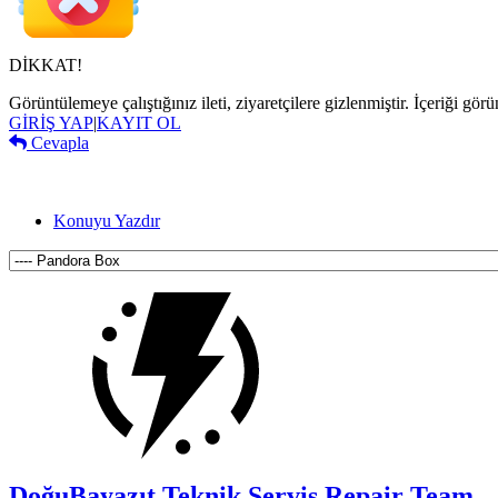
DİKKAT!
Görüntülemeye çalıştığınız ileti, ziyaretçilere gizlenmiştir. İçeriği 
GİRİŞ YAP
|
KAYIT OL
Cevapla
Konuyu Yazdır
DoğuBayazıt Teknik Servis
Repair Team