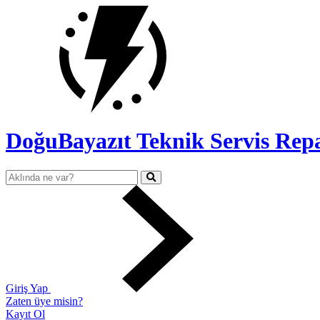
DoğuBayazıt Teknik Servis
Repa
Giriş Yap
Zaten üye misin?
Kayıt Ol