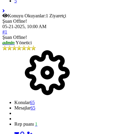
5
Konuyu Okuyanlar:
1 Ziyaretçi
Şuan Offine!
05-21-2025, 10:00 AM
#1
Şuan Offine!
admin
Yönetici
Konular
65
Mesajlar
65
Rep puanı
1