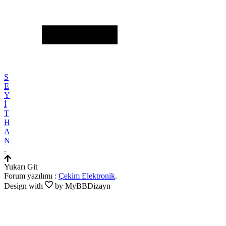
S
E
Y
İ
T
H
A
N
.
Yukarı Git
Forum yazılımı :
Çekim Elektronik
.
Design with
by MyBBDizayn