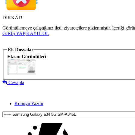
DİKKAT!
Görüntülemeye çalıştığınız ileti, ziyaretçilere gizlenmiştir. İçeriği 
GİRİŞ YAP
|
KAYIT OL
Ek Dosyalar
Ekran Görüntüleri
Cevapla
Konuyu Yazdır