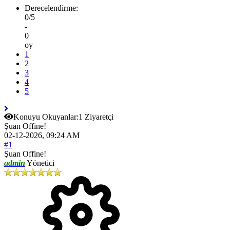
Derecelendirme:
0/5
-
0
oy
1
2
3
4
5
Konuyu Okuyanlar:
1 Ziyaretçi
Şuan Offine!
02-12-2026, 09:24 AM
#1
Şuan Offine!
admin
Yönetici