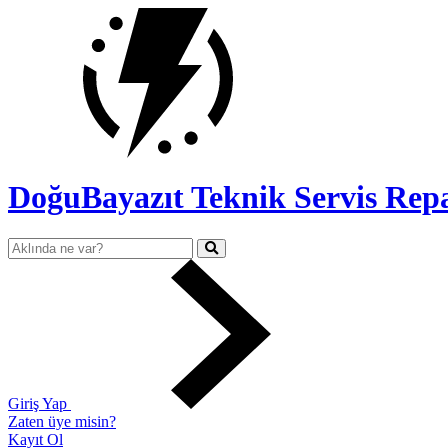
DoğuBayazıt Teknik Servis
Repa
Giriş Yap
Zaten üye misin?
Kayıt Ol