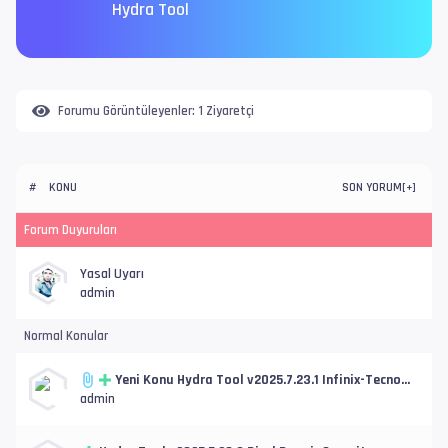
Hydra Tool
Forumu Görüntüleyenler:
1 Ziyaretçi
KONU
SON YORUM
#
[
+
]
Forum Duyuruları
Yasal Uyarı
admin
Normal Konular
Yeni Konu Hydra Tool v2025.7.23.1 Infinix-Tecno
Remove MDM, SLA v5 Auth Improved
admin