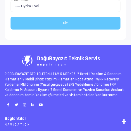
DoğuBayazıt Teknik Servis
Repair Team
? DOĞUBAYAZIT CEP TELEFONU TAMİR MERKEZİ ?️ Ücretli Yazılım & Donanım
Hizmetleri ? Mobil Cihaz Yazılım Hizmetleri Root Atma TWRP Recovery
Yükleme IMEI Onarımı (Yasal çerçevede) EFS Yedekleme / Onarma FRP
Kaldırma Mi Account Bypass ? Genel Donanım ve Yazılım Sorunları Anakart
ve donanım tamiri Yazılım çökmeleri ve sistem hataları Veri kurtarma
Bağlantılar
NAVIGATION