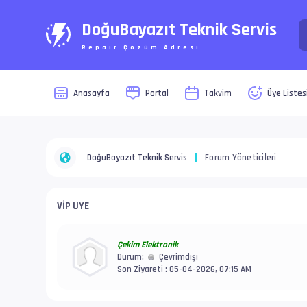
DoğuBayazıt Teknik Servis
Repair Çözüm Adresi
Anasayfa
Portal
Takvim
Üye Listes
DoğuBayazıt Teknik Servis
Forum Yöneticileri
VİP UYE
Çekim Elektronik
Durum:
Çevrimdışı
Son Ziyareti : 05-04-2026, 07:15 AM