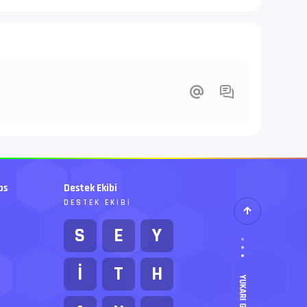
bs
Destek Ekibi
DESTEK EKIBI
S
E
Y
İ
T
H
YUKARI GIT