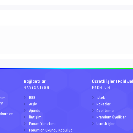
Bağlantılar
Ücretli İşler | Paid Jo
NAVIGATION
PREMIUM
RSS
İstek
anım
ry
Arşiv
Paketler
Ajanda
Özel tema
akart ve
İletişim
Premium üyelikler
Forum Yönetimi
Ücretli İşler
Forumları Okundu Kabul Et