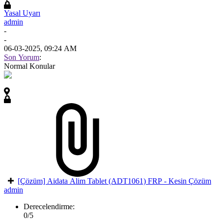
Yasal Uyarı
admin
-
-
06-03-2025, 09:24 AM
Son Yorum
:
Normal Konular
[Çözüm] Aidata Alim Tablet (ADT1061) FRP - Kesin Çözüm
admin
Derecelendirme:
0/5