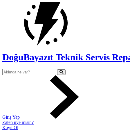
DoğuBayazıt Teknik Servis
Rep
Giriş Yap
Zaten üye misin?
Kayıt Ol