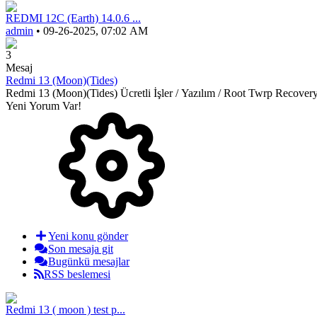
REDMI 12C (Earth) 14.0.6 ...
admin
• 09-26-2025, 07:02 AM
3
Mesaj
Redmi 13 (Moon)(Tides)
Redmi 13 (Moon)(Tides) Ücretli İşler / Yazılım / Root Twrp Recov
Yeni Yorum Var!
Yeni konu gönder
Son mesaja git
Bugünkü mesajlar
RSS beslemesi
Redmi 13 ( moon ) test p...