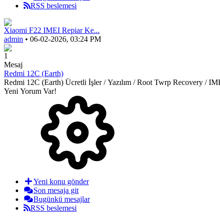
RSS beslemesi
Xiaomi F22 IMEI Repiar Ke...
admin
• 06-02-2026, 03:24 PM
1
Mesaj
Redmi 12C (Earth)
Redmi 12C (Earth) Ücretli İşler / Yazılım / Root Twrp 
Yeni Yorum Var!
Yeni konu gönder
Son mesaja git
Bugünkü mesajlar
RSS beslemesi