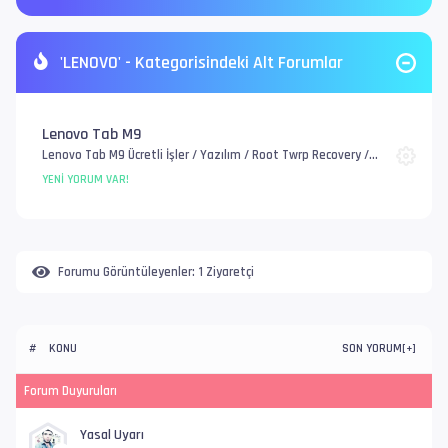
'LENOVO' - Kategorisindeki Alt Forumlar
Lenovo Tab M9
Lenovo Tab M9 Ücretli İşler / Yazılım / Root Twrp Recovery /
IMEI Onarım / EFS, FRP ve Account / Genel Donanım Sorunlar
YENI YORUM VAR!
Forumu Görüntüleyenler:
1 Ziyaretçi
KONU
SON YORUM
#
[
+
]
Forum Duyuruları
Yasal Uyarı