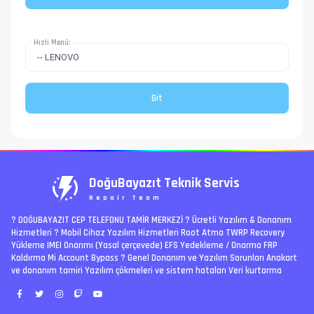
Hızlı Menü:
DoğuBayazıt Teknik Servis
Repair Team
? DOĞUBAYAZIT CEP TELEFONU TAMİR MERKEZİ ?️ Ücretli Yazılım & Donanım
Hizmetleri ? Mobil Cihaz Yazılım Hizmetleri Root Atma TWRP Recovery
Yükleme IMEI Onarımı (Yasal çerçevede) EFS Yedekleme / Onarma FRP
Kaldırma Mi Account Bypass ? Genel Donanım ve Yazılım Sorunları Anakart
ve donanım tamiri Yazılım çökmeleri ve sistem hataları Veri kurtarma