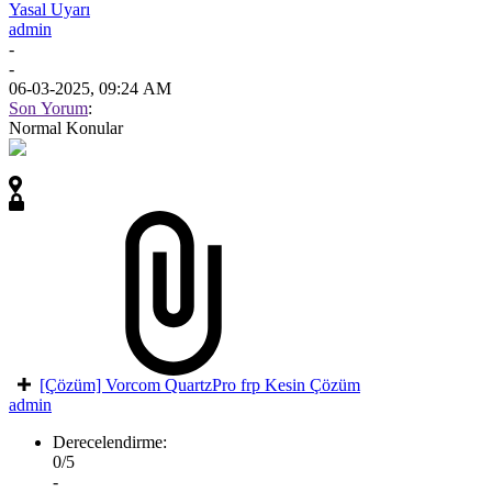
Yasal Uyarı
admin
-
-
06-03-2025, 09:24 AM
Son Yorum
:
Normal Konular
[Çözüm] Vorcom QuartzPro frp Kesin Çözüm
admin
Derecelendirme:
0/5
-