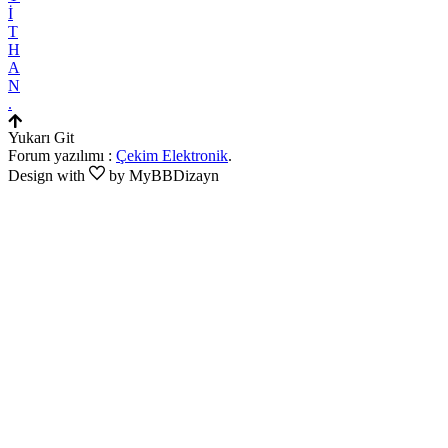
İ
T
H
A
N
.
Yukarı Git
Forum yazılımı :
Çekim Elektronik
.
Design with
by MyBBDizayn