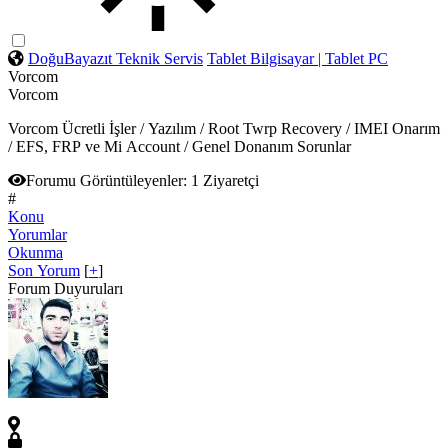
DoğuBayazıt Teknik Servis
Tablet Bilgisayar | Tablet PC
Vorcom
Vorcom
Vorcom Ücretli İşler / Yazılım / Root Twrp Recovery / IMEI Onarım
/ EFS, FRP ve Mi Account / Genel Donanım Sorunlar
Forumu Görüntüleyenler:
1 Ziyaretçi
#
Konu
Yorumlar
Okunma
Son Yorum
[
+
]
Forum Duyuruları