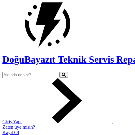
DoğuBayazıt Teknik Servis
Rep
Giriş Yap
Zaten üye misin?
Kayıt Ol