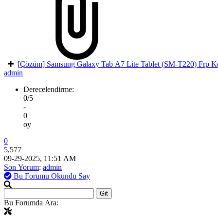
[Çözüm] Samsung Galaxy Tab A7 Lite Tablet (SM-T220) Frp 
admin
Derecelendirme:
0/5
-
0
oy
0
5,577
09-29-2025, 11:51 AM
Son Yorum
:
admin
Bu Forumu Okundu Say
Bu Forumda Ara: