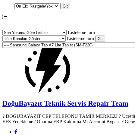
Listeleme türü
Listeleme türü
DoğuBayazıt Teknik Servis
Repair Team
? DOĞUBAYAZIT CEP TELEFONU TAMİR MERKEZİ ?️ Ücretli Yazılım & Donanım Hizmetleri ? Mobil Cihaz Yazılım Hizmetleri Root Atma TWRP Recovery Yükleme IMEI Onarımı (Yasal çerçevede)