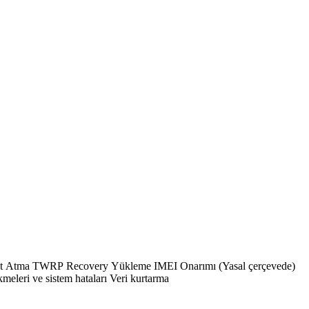
EFS Yedekleme / Onarma FRP Kaldırma Mi Account Bypass ? Genel Donanım ve Yazılım Sorunları Anakart ve donanım tamiri Yazılım çökmeleri ve sistem hataları Veri kurtarma