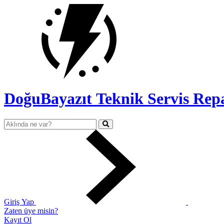
DoğuBayazıt Teknik Servis
Rep
Giriş Yap
Zaten üye misin?
Kayıt Ol