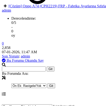
[Çözüm] Oppo A74 (CPH2219) FRP - Fabrika Ayarlarına Sıfırl
admin
Derecelendirme:
0/5
-
0
oy
0
2,858
07-01-2026, 11:47 AM
Son Yorum
:
admin
Bu Forumu Okundu Say
Bu Forumda Ara: