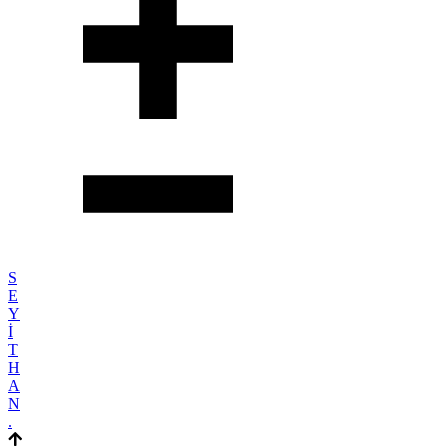
S
E
Y
İ
T
H
A
N
.