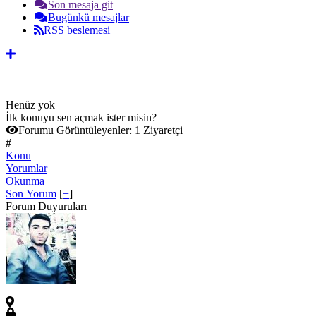
Son mesaja git
Bugünkü mesajlar
RSS beslemesi
Henüz yok
İlk konuyu sen açmak ister misin?
Forumu Görüntüleyenler:
1 Ziyaretçi
#
Konu
Yorumlar
Okunma
Son Yorum
[
+
]
Forum Duyuruları