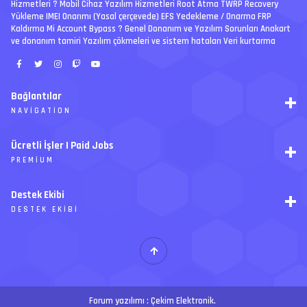
Hizmetleri ? Mobil Cihaz Yazılım Hizmetleri Root Atma TWRP Recovery
Yükleme IMEI Onarımı (Yasal çerçevede) EFS Yedekleme / Onarma FRP
Kaldırma Mi Account Bypass ? Genel Donanım ve Yazılım Sorunları Anakart
ve donanım tamiri Yazılım çökmeleri ve sistem hataları Veri kurtarma
Bağlantılar
NAVIGATION
RSS
Ücretli İşler | Paid Jobs
Arşiv
PREMIUM
Ajanda
İletişim
İstek
Destek Ekibi
Forum Yönetimi
Paketler
Forumları Okundu Kabul Et
DESTEK EKIBI
Özel tema
Premium üyelikler
S
E
Y
Ücretli İşler
İ
T
H
Forum yazılımı :
Çekim Elektronik
.