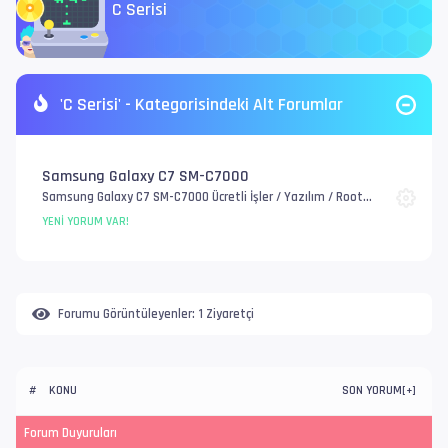
C Serisi
'C Serisi' - Kategorisindeki Alt Forumlar
Samsung Galaxy C7 SM-C7000
Samsung Galaxy C7 SM-C7000 Ücretli İşler / Yazılım / Root
Twrp Recovery / IMEI Onarım / EFS, FRP ve Account / Genel
YENI YORUM VAR!
Donanım Sorunlar
Forumu Görüntüleyenler:
1 Ziyaretçi
KONU
SON YORUM
#
[
+
]
Forum Duyuruları