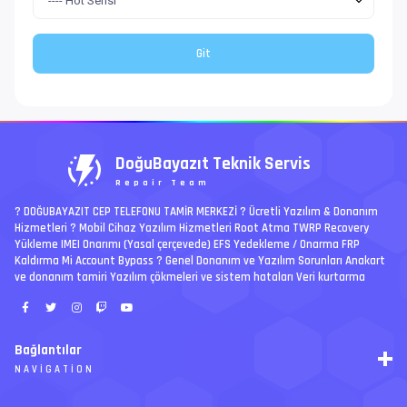
DoğuBayazıt Teknik Servis
Repair Team
? DOĞUBAYAZIT CEP TELEFONU TAMİR MERKEZİ ?️ Ücretli Yazılım & Donanım
Hizmetleri ? Mobil Cihaz Yazılım Hizmetleri Root Atma TWRP Recovery
Yükleme IMEI Onarımı (Yasal çerçevede) EFS Yedekleme / Onarma FRP
Kaldırma Mi Account Bypass ? Genel Donanım ve Yazılım Sorunları Anakart
ve donanım tamiri Yazılım çökmeleri ve sistem hataları Veri kurtarma
Bağlantılar
NAVIGATION
RSS