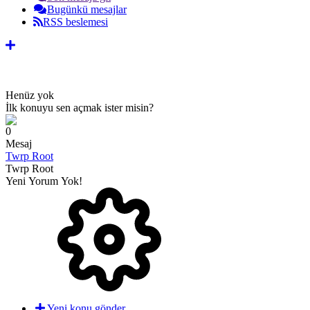
Bugünkü mesajlar
RSS beslemesi
Henüz yok
İlk konuyu sen açmak ister misin?
0
Mesaj
Twrp Root
Twrp Root
Yeni Yorum Yok!
Yeni konu gönder