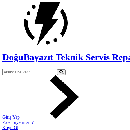
DoğuBayazıt Teknik Servis
Rep
Giriş Yap
Zaten üye misin?
Kayıt Ol