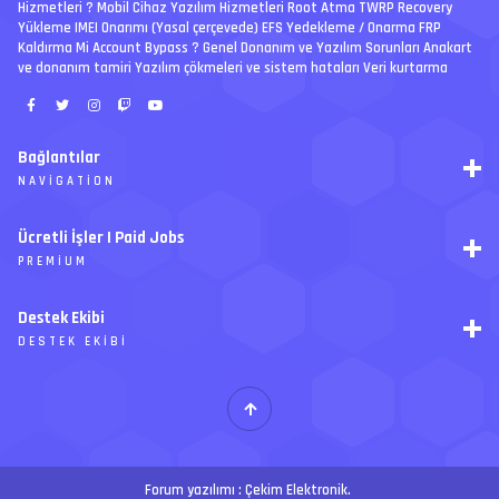
Hizmetleri ? Mobil Cihaz Yazılım Hizmetleri Root Atma TWRP Recovery
Yükleme IMEI Onarımı (Yasal çerçevede) EFS Yedekleme / Onarma FRP
Kaldırma Mi Account Bypass ? Genel Donanım ve Yazılım Sorunları Anakart
ve donanım tamiri Yazılım çökmeleri ve sistem hataları Veri kurtarma
Bağlantılar
NAVIGATION
RSS
Ücretli İşler | Paid Jobs
Arşiv
PREMIUM
Ajanda
İletişim
İstek
Destek Ekibi
Forum Yönetimi
Paketler
Forumları Okundu Kabul Et
DESTEK EKIBI
Özel tema
Premium üyelikler
S
E
Y
Ücretli İşler
İ
T
H
Forum yazılımı :
Çekim Elektronik
.