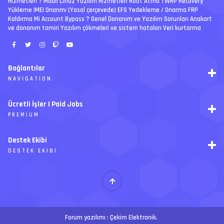
Hizmetleri ? Mobil Cihaz Yazılım Hizmetleri Root Atma TWRP Recovery
Yükleme IMEI Onarımı (Yasal çerçevede) EFS Yedekleme / Onarma FRP
Kaldırma Mi Account Bypass ? Genel Donanım ve Yazılım Sorunları Anakart
ve donanım tamiri Yazılım çökmeleri ve sistem hataları Veri kurtarma
Bağlantılar
NAVIGATION
RSS
Ücretli İşler | Paid Jobs
Arşiv
PREMIUM
Ajanda
İletişim
İstek
Destek Ekibi
Forum Yönetimi
Paketler
Forumları Okundu Kabul Et
DESTEK EKIBI
Özel tema
Premium üyelikler
S
E
Y
Ücretli İşler
İ
T
H
Forum yazılımı :
Çekim Elektronik
.