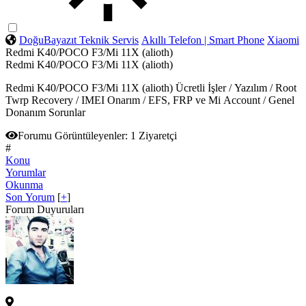
DoğuBayazıt Teknik Servis
Akıllı Telefon | Smart Phone
Xiaomi
Redmi K40/POCO F3/Mi 11X (alioth)
Redmi K40/POCO F3/Mi 11X (alioth)
Redmi K40/POCO F3/Mi 11X (alioth) Ücretli İşler / Yazılım / Root
Twrp Recovery / IMEI Onarım / EFS, FRP ve Mi Account / Genel
Donanım Sorunlar
Forumu Görüntüleyenler:
1 Ziyaretçi
#
Konu
Yorumlar
Okunma
Son Yorum
[
+
]
Forum Duyuruları