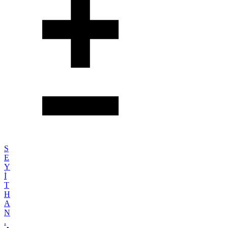
S
E
Y
İ
T
H
A
N
.