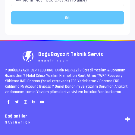
DoğuBayazıt Teknik Servis
Repair Team
? DOĞUBAYAZIT CEP TELEFONU TAMİR MERKEZİ ?️ Ücretli Yazılım & Donanım
Hizmetleri ? Mobil Cihaz Yazılım Hizmetleri Root Atma TWRP Recovery
Yükleme IMEI Onarımı (Yasal çerçevede) EFS Yedekleme / Onarma FRP
Kaldırma Mi Account Bypass ? Genel Donanım ve Yazılım Sorunları Anakart
ve donanım tamiri Yazılım çökmeleri ve sistem hataları Veri kurtarma
Bağlantılar
NAVIGATION
RSS