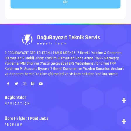
DoğuBayazıt Teknik Servis
Repair Team
? DOĞUBAYAZIT CEP TELEFONU TAMİR MERKEZİ ?️ Ücretli Yazılım & Donanım
Hizmetleri ? Mobil Cihaz Yazılım Hizmetleri Root Atma TWRP Recovery
Yükleme IMEI Onarımı (Yasal çerçevede) EFS Yedekleme / Onarma FRP
Kaldırma Mi Account Bypass ? Genel Donanım ve Yazılım Sorunları Anakart
ve donanım tamiri Yazılım çökmeleri ve sistem hataları Veri kurtarma
Bağlantılar
NAVIGATION
RSS
Ücretli İşler | Paid Jobs
Arşiv
PREMIUM
Ajanda