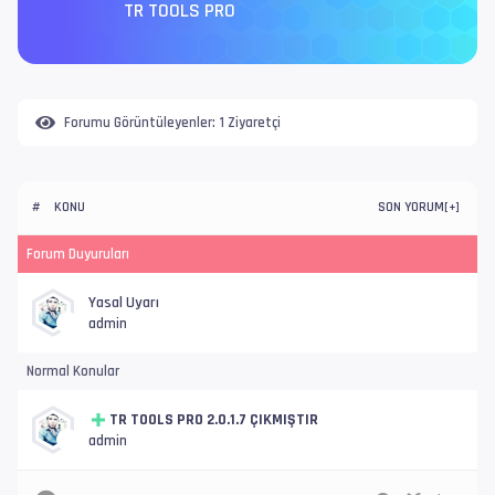
TR TOOLS PRO
Forumu Görüntüleyenler:
1 Ziyaretçi
KONU
SON YORUM
#
[
+
]
Forum Duyuruları
Yasal Uyarı
admin
Normal Konular
TR TOOLS PRO 2.0.1.7 ÇIKMIŞTIR
admin