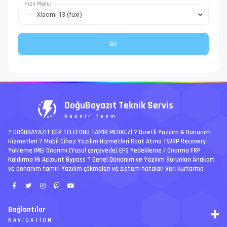
Hızlı Menü:
DoğuBayazıt Teknik Servis
Repair Team
? DOĞUBAYAZIT CEP TELEFONU TAMİR MERKEZİ ?️ Ücretli Yazılım & Donanım
Hizmetleri ? Mobil Cihaz Yazılım Hizmetleri Root Atma TWRP Recovery
Yükleme IMEI Onarımı (Yasal çerçevede) EFS Yedekleme / Onarma FRP
Kaldırma Mi Account Bypass ? Genel Donanım ve Yazılım Sorunları Anakart
ve donanım tamiri Yazılım çökmeleri ve sistem hataları Veri kurtarma
Bağlantılar
NAVIGATION