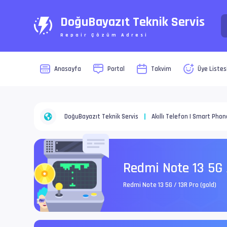
DoğuBayazıt Teknik Servis
Repair Çözüm Adresi
Anasayfa
Portal
Takvim
Üye Listes
DoğuBayazıt Teknik Servis
Akıllı Telefon | Smart Phon
Redmi Note 13 5G 
Redmi Note 13 5G / 13R Pro (gold)