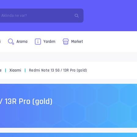
i
Arama
Yardım
Market
e
Xiaomi
Redmi Note 13 5G / 13R Pro (gold)
/ 13R Pro (gold)