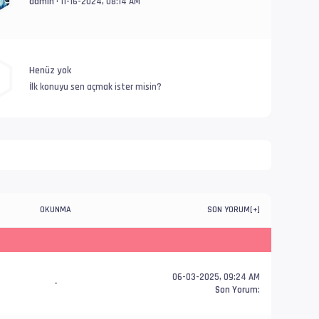
admin
• 11-16-2024, 08:14 AM
Henüz yok
İlk konuyu sen açmak ister misin?
OKUNMA
SON YORUM
[
+
]
06-03-2025, 09:24 AM
-
Son Yorum
: