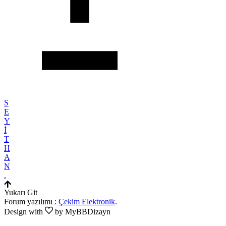
S
E
Y
İ
T
H
A
N
.
Yukarı Git
Forum yazılımı :
Çekim Elektronik
.
Design with
by MyBBDizayn