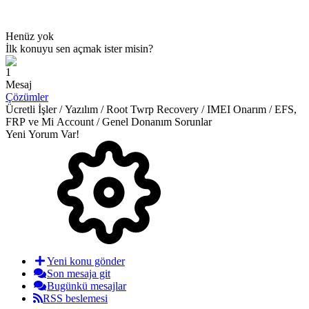
Henüz yok
İlk konuyu sen açmak ister misin?
1
Mesaj
Çözümler
Ücretli İşler / Yazılım / Root Twrp Recovery / IMEI Onarım / EFS,
FRP ve Mi Account / Genel Donanım Sorunlar
Yeni Yorum Var!
Yeni konu gönder
Son mesaja git
Bugünkü mesajlar
RSS beslemesi