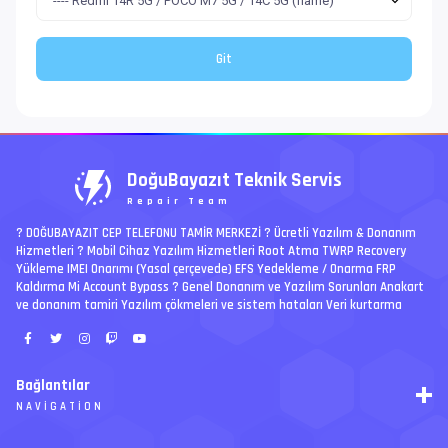
DoğuBayazıt Teknik Servis
Repair Team
? DOĞUBAYAZIT CEP TELEFONU TAMİR MERKEZİ ?️ Ücretli Yazılım & Donanım
Hizmetleri ? Mobil Cihaz Yazılım Hizmetleri Root Atma TWRP Recovery
Yükleme IMEI Onarımı (Yasal çerçevede) EFS Yedekleme / Onarma FRP
Kaldırma Mi Account Bypass ? Genel Donanım ve Yazılım Sorunları Anakart
ve donanım tamiri Yazılım çökmeleri ve sistem hataları Veri kurtarma
Bağlantılar
NAVIGATION
RSS