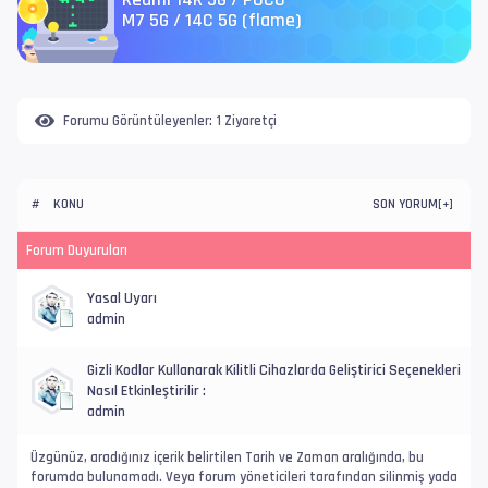
Redmi 14R 5G / POCO
M7 5G / 14C 5G (flame)
Forumu Görüntüleyenler:
1 Ziyaretçi
KONU
SON YORUM
#
[
+
]
Forum Duyuruları
Yasal Uyarı
admin
Gizli Kodlar Kullanarak Kilitli Cihazlarda Geliştirici Seçenekleri
Nasıl Etkinleştirilir :
admin
Üzgünüz, aradığınız içerik belirtilen Tarih ve Zaman aralığında, bu
forumda bulunamadı. Veya forum yöneticileri tarafından silinmiş yada