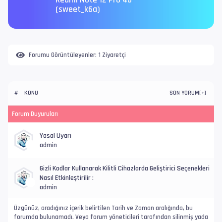
Redmi Note 12 Pro 4G
(sweet_k6a)
Forumu Görüntüleyenler:
1 Ziyaretçi
KONU
SON YORUM
#
[
+
]
Forum Duyuruları
Yasal Uyarı
admin
Gizli Kodlar Kullanarak Kilitli Cihazlarda Geliştirici Seçenekleri
Nasıl Etkinleştirilir :
admin
Üzgünüz, aradığınız içerik belirtilen Tarih ve Zaman aralığında, bu
forumda bulunamadı. Veya forum yöneticileri tarafından silinmiş yada