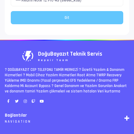
DoğuBayazıt Teknik Servis
Repair Team
? DOĞUBAYAZIT CEP TELEFONU TAMİR MERKEZİ ?️ Ücretli Yazılım & Donanım
Hizmetleri ? Mobil Cihaz Yazılım Hizmetleri Root Atma TWRP Recovery
Yükleme IMEI Onarımı (Yasal çerçevede) EFS Yedekleme / Onarma FRP
Kaldırma Mi Account Bypass ? Genel Donanım ve Yazılım Sorunları Anakart
ve donanım tamiri Yazılım çökmeleri ve sistem hataları Veri kurtarma
Bağlantılar
NAVIGATION
RSS