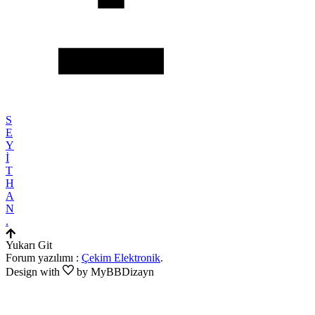
S
E
Y
İ
T
H
A
N
.
Yukarı Git
Forum yazılımı :
Çekim Elektronik
.
Design with
by MyBBDizayn