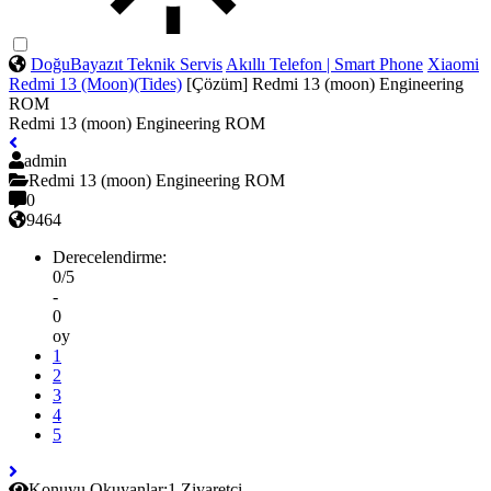
DoğuBayazıt Teknik Servis
Akıllı Telefon | Smart Phone
Xiaomi
Redmi 13 (Moon)(Tides)
[Çözüm] Redmi 13 (moon) Engineering
ROM
Redmi 13 (moon) Engineering ROM
admin
Redmi 13 (moon) Engineering ROM
0
9464
Derecelendirme:
0/5
-
0
oy
1
2
3
4
5
Konuyu Okuyanlar:
1 Ziyaretçi