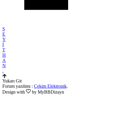
S
E
Y
İ
T
H
A
N
.
Yukarı Git
Forum yazılımı :
Çekim Elektronik
.
Design with
by MyBBDizayn