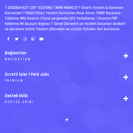
? DOĞUBAYAZIT CEP TELEFONU TAMİR MERKEZİ ?️ Ücretli Yazılım & Donanım
Hizmetleri ? Mobil Cihaz Yazılım Hizmetleri Root Atma TWRP Recovery
Yükleme IMEI Onarımı (Yasal çerçevede) EFS Yedekleme / Onarma FRP
Kaldırma Mi Account Bypass ? Genel Donanım ve Yazılım Sorunları Anakart
ve donanım tamiri Yazılım çökmeleri ve sistem hataları Veri kurtarma
Bağlantılar
NAVIGATION
RSS
Ücretli İşler | Paid Jobs
Arşiv
PREMIUM
Ajanda
İletişim
İstek
Destek Ekibi
Forum Yönetimi
Paketler
Forumları Okundu Kabul Et
DESTEK EKIBI
Özel tema
Premium üyelikler
S
E
Y
Ücretli İşler
İ
T
H